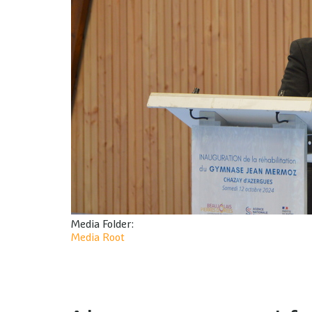
Parents
Service jeuness
Tata Sénégalais
Démarche UNICEF
Actualités - Agenda
Plan Handicap
Être parent
Media Folder:
Media Root